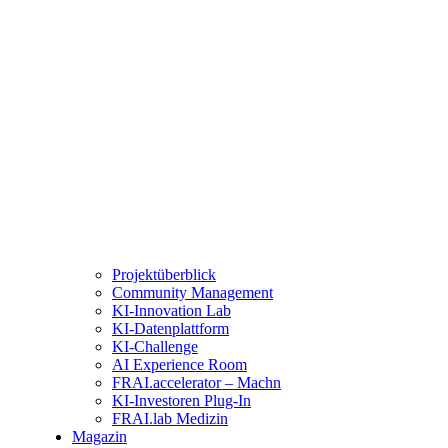
Projektüberblick
Community Management
KI-Innovation Lab
KI-Datenplattform
KI-Challenge
AI Experience Room
FRAI.accelerator – Machn
KI-Investoren Plug-In
FRAI.lab Medizin
Magazin