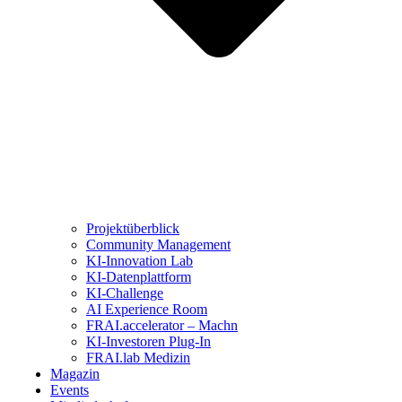
Projektüberblick
Community Management
KI-Innovation Lab
KI-Datenplattform
KI-Challenge
AI Experience Room
FRAI.accelerator – Machn
KI-Investoren Plug-In
FRAI.lab Medizin
Magazin
Events