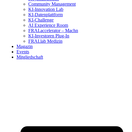
Community Management
KI-Innovation Lab
KI-Datenplattform
KI-Challenge
AI Experience Room
FRAI.accelerator – Machn
KI-Investoren Plug-In
FRAI.lab Medizin
Magazin
Events
Mitgliedschaft