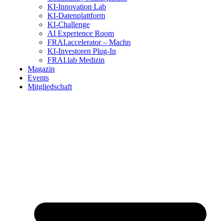
KI-Innovation Lab
KI-Datenplattform
KI-Challenge
AI Experience Room
FRAI.accelerator – Machn
KI-Investoren Plug-In
FRAI.lab Medizin
Magazin
Events
Mitgliedschaft