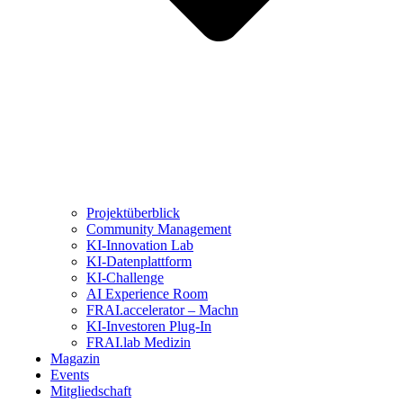
Projektüberblick
Community Management
KI-Innovation Lab
KI-Datenplattform
KI-Challenge
AI Experience Room
FRAI.accelerator – Machn
KI-Investoren Plug-In
FRAI.lab Medizin
Magazin
Events
Mitgliedschaft