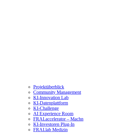
Projektüberblick
Community Management
KI-Innovation Lab
KI-Datenplattform
KI-Challenge
AI Experience Room
FRAI.accelerator – Machn
KI-Investoren Plug-In
FRAI.lab Medizin