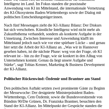
Intelligenz im Land. Im Fokus standen die praxisnahe
Anwendung von KI im Mittelstand, die internationale Vernetzung
des KI-Ökosystems Baden-Württembergs sowie der Dialog mit
politischen Entscheidungsträger:innen.
Nach fünf Messetagen zieht die KI-Allianz Bilanz: Der Diskurs
hat sich verschoben. Künstliche Intelligenz wird nicht mehr als
Zukunftsthema verhandelt, sondern als konkrete Aufgabe in der
Umsetzung. Zwischen Interesse und Anwendung klafft im
Mittelstand jedoch nach wie vor eine spürbare Lücke – und genau
hier setzt die Arbeit der KI-Allianz an. „Was wir in Hannover
gesehen haben, ist die nächste Phase: weg von der Frage, ob KI
relevant ist – hin zu der Frage, wie sie konkret in den Alltag von
Unternehmen kommt. Genau da liegt unsere Aufgabe und
Stärke“, sagt Tobias Kenner, Marketing & Business Development
der KI-Allianz.
Politischer Rückenwind: Özdemir und Brantner am Stand
Den politischen Auftakt setzten zwei prominente Gäste zu Beginn
der Messewoche: Der designierte Ministerpräsident Baden-
Württembergs, Cem Özdemir, sowie die Bundesvorsitzende von
Bündnis 90/Die Grünen, Dr. Franziska Brantner, besuchten den
Stand der KI-Allianz. Im Mittelpunkt der Gespräche standen die