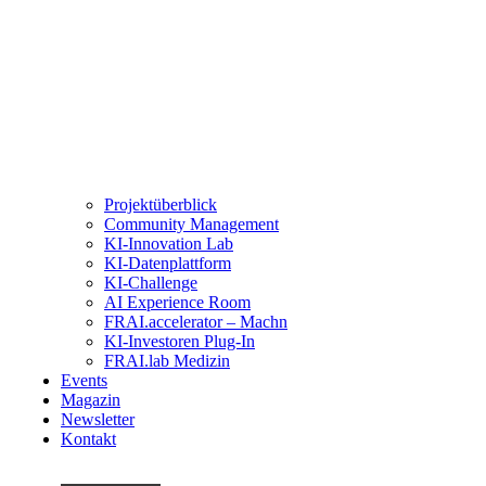
Projektüberblick
Community Management
KI-Innovation Lab
KI-Datenplattform
KI-Challenge
AI Experience Room
FRAI.accelerator – Machn
KI-Investoren Plug-In
FRAI.lab Medizin
Events
Magazin
Newsletter
Kontakt