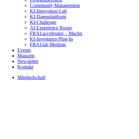
Community Management
KI-Innovation Lab
KI-Datenplattform
KI-Challenge
AI Experience Room
FRAI.accelerator – Machn
KI-Investoren Plug-In
FRAI.lab Medizin
Events
Magazin
Newsletter
Kontakt
Mitgliedschaft