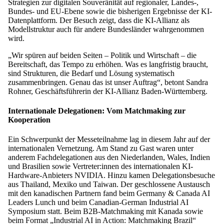
Strategien zur digitalen Souveränität auf regionaler, Landes-,
Bundes- und EU-Ebene sowie die bisherigen Ergebnisse der KI-
Datenplattform. Der Besuch zeigt, dass die KI-Allianz als
Modellstruktur auch für andere Bundesländer wahrgenommen
wird.
„Wir spüren auf beiden Seiten – Politik und Wirtschaft – die
Bereitschaft, das Tempo zu erhöhen. Was es langfristig braucht,
sind Strukturen, die Bedarf und Lösung systematisch
zusammenbringen. Genau das ist unser Auftrag“, betont Sandra
Rohner, Geschäftsführerin der KI-Allianz Baden-Württemberg.
Internationale Delegationen: Vom Matchmaking zur
Kooperation
Ein Schwerpunkt der Messeteilnahme lag in diesem Jahr auf der
internationalen Vernetzung. Am Stand zu Gast waren unter
anderem Fachdelegationen aus den Niederlanden, Wales, Indien
und Brasilien sowie Vertreter:innen des internationalen KI-
Hardware-Anbieters NVIDIA. Hinzu kamen Delegationsbesuche
aus Thailand, Mexiko und Taiwan. Der geschlossene Austausch
mit den kanadischen Partnern fand beim Germany & Canada AI
Leaders Lunch und beim Canadian-German Industrial AI
Symposium statt. Beim B2B-Matchmaking mit Kanada sowie
beim Format „Industrial AI in Action: Matchmaking Brazil“